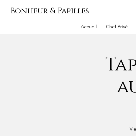
Bonheur & Papilles
Accueil
Chef Privé
Ta
a
Vi